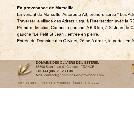
En provenance de Marseille
En venant de Marseille, Autoroute A8, prendre sortie " Les Adre
Traverser le village des Adrets jusqu'à l'intersection avec la 
Prendre direction Cannes à gauche. A 6,6 km, à St Jean de Ca
gauche "Le Petit St Jean", entrée en pierre.
Entrée du Domaine des Oliviers, 2ème à droite, le portail en f
DOMAINE DES OLIVIERS DE L'ESTEREL
83600 Saint Jean de Cannes - FRANCE
Tél. +33 (0)4 98 12 71 48
Mail :
contact@domaines-de-provence.com
Plan du site
|
Photos & Mentions légales
| © 2012